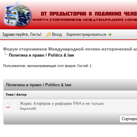
Здравствуйте, Гость!
Вход
Зарегистрироваться
Форум сторонников Международной логико-исторической 
Политика и право / Politics & law
Пользователи, просматривающие этот форум: Гостей: 1
Политика и право / Politics & law
Тема
/
Автор
Жорес Алфёров о реформе РАН и не только.
Голосов: 0 - Средняя оценка: 0 из 5
1
2
3
4
5
Bagurka88