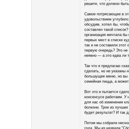
решите, что должно быть
Самое потрясающее в это
удовольствием углубился
обсудим, хотел бы, чтоб
составлен такой список?
организация мечтала бы в
первых мест в списке ку
так и не составили этот
первую очередь? Это не 
неявно — а это едва ли 
Так что я предлагаю ска
сделать, но не указаны 
большущее меню, но вы н
семейная пицца, а может
Вот это и пытается сдел
консенсусе работаем. У 
для нас об изменении кл
болезни. Трое из лучших
будет результат? И так 
Потом мы собрали нескол
года. Мы из назвали "Сб