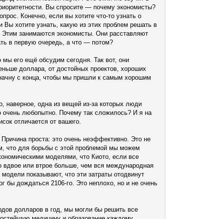
 приоритетности. Вы спросите — почему экономисты?
опрос. Конечно, если вы хотите что-то узнать о
 Вы хотите узнать, какую из этих проблем решать в
ся. Этим занимаются экономисты. Они расставляют
ть в первую очередь, а что — потом?
то мы его ещё обсудим сегодня. Так вот, они
еньше доллара, от достойных проектов, хороших
Я начну с конца, чтобы мы пришли к самым хорошим
о, наверное, одна из вещей из-за которых люди
то очень любопытно. Почему так сложилось? И я на
исок отличается от вашего.
 Причина проста: это очень неэффективно. Это не
том, что для борьбы с этой проблемой мы можем
кономическими моделями, что Киото, если все
то вдвое или втрое больше, чем вся международная
е модели показывают, что эти затраты отодвинут
ог бы дождаться 2106-го. Это неплохо, но и не очень
рдов долларов в год, мы могли бы решить все
ростейшую медицину и образование каждому