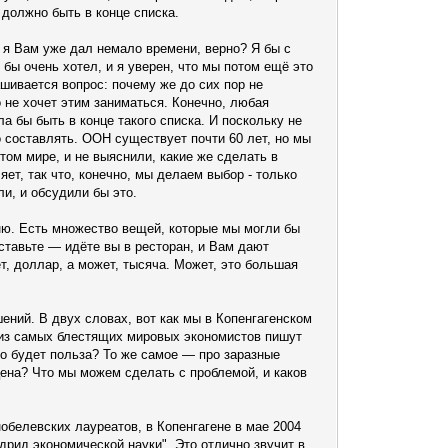
должно быть в конце списка.
. я Вам уже дал немало времени, верно? Я бы с
 бы очень хотел, и я уверен, что мы потом ещё это
шивается вопрос: почему же до сих пор не
о не хочет этим заниматься. Конечно, любая
ла бы быть в конце такого списка. И поскольку не
о составлять. ООН существует почти 60 лет, но мы
том мире, и не выяснили, какие же сделать в
ет, так что, конечно, мы делаем выбор - только
ли, и обсудили бы это.
еню. Есть множество вещей, которые мы могли бы
дставьте — идёте вы в ресторан, и Вам дают
ет, доллар, а может, тысяча. Может, это большая
шений. В двух словах, вот как мы в Копенгагенском
е из самых блестящих мировых экономистов пишут
го будет польза? То же самое — про заразные
цена? Что мы можем сделать с проблемой, и каков
обелевских лауреатов, в Копенгагене в мае 2004
дрид экономической науки". Это отлично звучит в