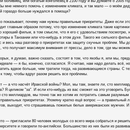
ли боливиец, или богатый конголезец в 2100 году и вы думаете о 2005 год
 бы мне немного помочь с изменением климата, и так мало — о моём дед
ый гораздо больше нуждался в помощи?
рко показывает, почему нам нужны правильные приоритеты. Даже если эт
одит главным образом потому, что про изменение климата такие картинк
то хороший фильм, в том смысле, что я его с удовольствием посмотрю,
ртиры в Танзании или что-нибудь в этом духе. Такого же сильного фильм
с и весь наш разговор о приоритетах как защиту скучных проблем. Мы д
м, что получает максимум внимания от прессы, дело в том, где мы може
торых, я думаю, важно сказать, состоят в том, что якобы я, или мы, п
идеале — я бы, конечно, согласился. Я считаю, нам надо делать всё, н
атить вдвое больше, чем тратили тогда, на развивающиеся страны. С те
к тому, чтобы вдруг разом решить все проблемы.
т — а что насчёт Иракской войны? Мол, мы там, знаете ли, сто миллиар
? Я целиком "за". И если кто-нибудь из вас сможет на это уговорить Бу
ё сто миллиардов, мы точно так же хотим их потратить самым разумным о
 правильных приоритетах. Упомяну кратко ещё вопрос — а правильный л
ов, выходит, что спрашиваешь пожилых белых американских мужчин. И не
что — пригласили 80 человек молодых со всего мира собраться и решит
верситете и говорили по-английски. Большинство из них были из развив