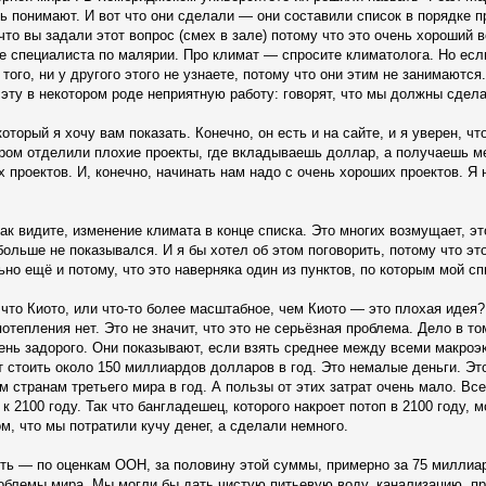
нь понимают. И вот что они сделали — они составили список в порядке
 что вы задали этот вопрос (смех в зале) потому что это очень хороший в
 специалиста по малярии. Про климат — спросите климатолога. Но если
 того, ни у другого этого не узнаете, потому что они этим не занимают
эту в некотором роде неприятную работу: говорят, что мы должны сдела
 который я хочу вам показать. Конечно, он есть и на сайте, и я уверен, ч
ором отделили плохие проекты, где вкладываешь доллар, а получаешь м
х проектов. И, конечно, начинать нам надо с очень хороших проектов. 
ак видите, изменение климата в конце списка. Это многих возмущает, эт
 больше не показывался. И я бы хотел об этом поговорить, потому что э
но ещё и потому, что это наверняка один из пунктов, по которым мой сп
что Киото, или что-то более масштабное, чем Киото — это плохая идея?
 потепления нет. Это не значит, что это не серьёзная проблема. Дело в 
ень задорого. Они показывают, если взять среднее между всеми макроэ
т стоить около 150 миллиардов долларов в год. Это немалые деньги. Э
 странам третьего мира в год. А пользы от этих затрат очень мало. Вс
к 2100 году. Так что бангладешец, которого накроет потоп в 2100 году, м
ом, что мы потратили кучу денег, а сделали немного.
ть — по оценкам ООН, за половину этой суммы, примерно за 75 миллиа
облемы мира. Мы могли бы дать чистую питьевую воду, канализацию, п