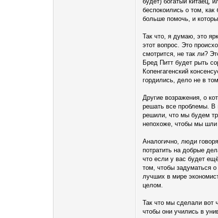
будет) богатый китаец, и
беспокоились о том, как
больше помочь, и котор
Так что, я думаю, это я
этот вопрос. Это происх
смотрится, не так ли? Э
Бред Питт будет рыть со
Копенгагенский консенсу
гордились, дело не в то
Другие возражения, о ко
решать все проблемы. В 
решили, что мы будем тр
непохоже, чтобы мы шли 
Аналогично, люди говоря
потратить на добрые дела
что если у вас будет ещ
том, чтобы задуматься о
лучших в мире экономист
целом.
Так что мы сделали вот 
чтобы они учились в уни