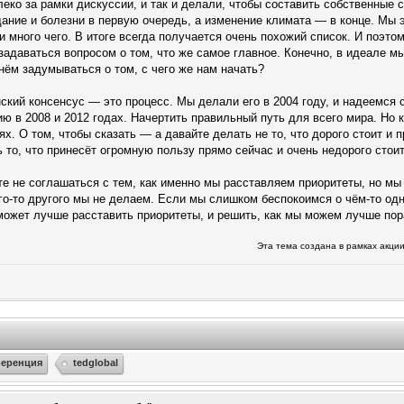
леко за рамки дискуссии, и так и делали, чтобы составить собственные 
ние и болезни в первую очередь, а изменение климата — в конце. Мы э
и много чего. В итоге всегда получается очень похожий список. И поэтом
 задаваться вопросом о том, что же самое главное. Конечно, в идеале мы
нём задумываться о том, с чего же нам начать?
нский консенсус — это процесс. Мы делали его в 2004 году, и надеемся
 в 2008 и 2012 годах. Начертить правильный путь для всего мира. Но к
х. О том, чтобы сказать — а давайте делать не то, что дорого стоит и п
ь то, что принесёт огромную пользу прямо сейчас и очень недорого стоит
те не соглашаться с тем, как именно мы расставляем приоритеты, но мы
его-то другого мы не делаем. Если мы слишком беспокоимся о чём-то одн
может лучше расставить приоритеты, и решить, как мы можем лучше пора
Эта тема создана в рамках акци
еренция
tedglobal