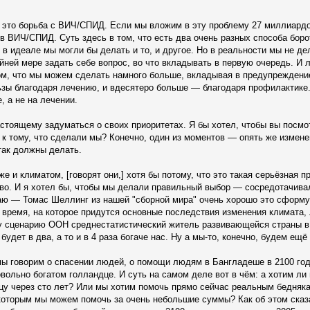
- это борьба с ВИЧ/СПИД. Если мы вложим в эту проблему 27 миллиардо
в ВИЧ/СПИД. Суть здесь в том, что есть два очень разных способа бо
 в идеале мы могли бы делать и то, и другое. Но в реальности мы не дел
йней мере задать себе вопрос, во что вкладывать в первую очередь. И 
том, что мы можем сделать намного больше, вкладывая в предупреждени
ьзы благодаря лечению, и вдесятеро больше — благодаря профилактике. 
, а не на лечении.
астоящему задуматься о своих приоритетах. Я бы хотел, чтобы вы посмо
 к тому, что сделали мы? Конечно, один из моментов — опять же измене
так должны делать.
е и климатом, [говорят они,] хотя бы потому, что это такая серьёзная 
во. И я хотел бы, чтобы мы делали правильный выбор — сосредотачивал
аю — Томас Шеллинг из нашей "сборной мира" очень хорошо это сформ
то время, на которое придутся основные последствия изменения климата,
 сценарию ООН среднестатистический житель развивающейся страны в 2
 будет в два, а то и в 4 раза богаче нас. Ну а мы-то, конечно, будем ещё
 мы говорим о спасении людей, о помощи людям в Бангладеше в 2100 го
вольно богатом голландце. И суть на самом деле вот в чём: а хотим ли 
цу через сто лет? Или мы хотим помочь прямо сейчас реальным бедняк
оторым мы можем помочь за очень небольшие суммы? Как об этом сказа