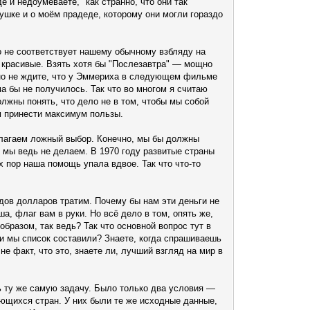
е и недоумеваете, "как странно, что они так
ушке и о моём прадеде, которому они могли гораздо
о не соответствует нашему обычному взбляду на
и красивые. Взять хотя бы "Послезавтра" — мощно
 но не ждите, что у Эммериха в следующем фильме
а бы не получилось. Так что во многом я считаю
олжны понять, что дело не в том, чтобы мы собой
м принести максимум пользы.
редлагаем ложный выбор. Конечно, мы бы должны
о мы ведь не делаем. В 1970 году развитые страны
х пор наша помощь упала вдвое. Так что что-то
дов долларов тратим. Почему бы нам эти деньги не
ша, флаг вам в руки. Но всё дело в том, опять же,
бразом, так ведь? Так что основной вопрос тут в
и мы список составили? Знаете, когда спрашиваешь
 факт, что это, знаете ли, лучший взгляд на мир в
ь ту же самую задачу. Было только два условия —
ающихся стран. У них были те же исходные данные,