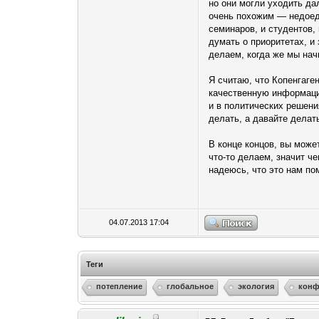
но они могли уходить да
очень похожим — недоеда
семинаров, и студентов, 
думать о приоритетах, и
делаем, когда же мы нач
Я считаю, что Копенгаге
качественную информацию
и в политических решения
делать, а давайте делат
В конце концов, вы може
что-то делаем, значит ч
надеюсь, что это нам по
04.07.2013 17:04
Теги
потепление
глобальное
экология
конф