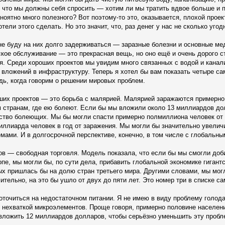
к что мы должны себя спросить — хотим ли мы тратить вдвое больше и 
оятно много полезного? Вот поэтому-то это, оказывается, плохой проект
отели этого сделать. Но это значит, что, раз денег у нас не сколько угод
е буду на них долго задерживаться — заразные болезни и основные мед
ское обслуживание — это прекрасная вещь, но оно ещё и очень дорого 
я. Среди хороших проектов мы увидим много связанных с водой и канал
 вложений в инфраструктуру. Теперь я хотел бы вам показать четыре с
дь, когда говорим о решении мировых проблем.
ших проектов — это борьба с малярией. Малярией заражаются примерно
м странам, где ею болеют. Если бы мы вложили около 13 миллиардов д
ство болеющих. Мы бы могли спасти примерно полмиллиона человек от с
иллиарда человек в год от заражения. Мы могли бы значительно увеличи
ами. И в долгосрочной перспективе, конечно, в том числе с глобальны
ов — свободная торговля. Модель показала, что если бы мы смогли доби
пе, мы могли бы, по сути дела, прибавить глобальной экономике гиган
рых пришлась бы на долю стран третьего мира. Другими словами, мы мо
ительно, на это бы ушло от двух до пяти лет. Это номер три в списке с
точиться на недостаточном питании. Я не имею в виду проблему голода
 нехваткой микроэлементов. Проще говоря, примерно половине населени
вложить 12 миллиардов долларов, чтобы серьёзно уменьшить эту пробле