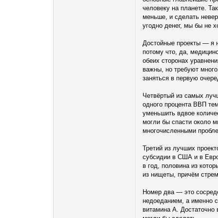
человеку на планете. Та
меньше, и сделать неверн
угодно денег, мы бы не х
Достойные проекты — я н
потому что, да, медицин
обеих сторонах уравнени
важны, но требуют много
заняться в первую очере
Четвёртый из самых луч
одного процента ВВП те
уменьшить вдвое количе
могли бы спасти около м
многочисленными проблем
Третий из лучших проект
субсидии в США и в Евро
в год, половина из кото
из нищеты, причём стрем
Номер два — это сосредо
недоеданием, а именно с
витамина А. Достаточно 