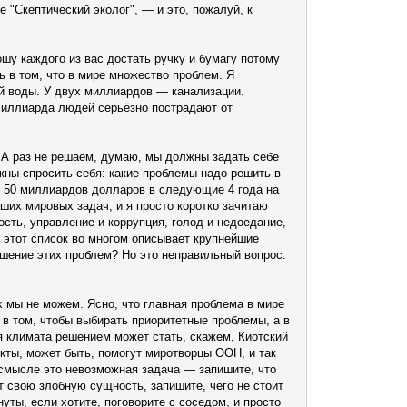
 "Скептический эколог", — и это, пожалуй, к
ошу каждого из вас достать ручку и бумагу потому
ь в том, что в мире множество проблем. Я
й воды. У двух миллиардов — канализации.
миллиарда людей серьёзно пострадают от
 А раз не решаем, думаю, мы должны задать себе
жны спросить себя: какие проблемы надо решить в
м, 50 миллиардов долларов в следующие 4 года на
ших мировых задач, и я просто коротко зачитаю
сть, управление и коррупция, голод и недоедание,
о этот список во многом описывает крупнейшие
ешение этих проблем? Но это неправильный вопрос.
х мы не можем. Ясно, что главная проблема в мире
 в том, чтобы выбирать приоритетные проблемы, а в
я климата решением может стать, скажем, Киотский
кты, может быть, помогут миротворцы ООН, и так
о смысле это невозможная задача — запишите, что
ет свою злобную сущность, запишите, чего не стоит
уты, если хотите, поговорите с соседом, и просто