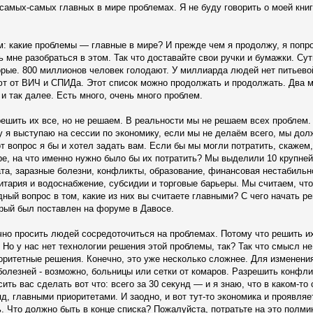
 самых-самых главных в мире проблемах. Я не буду говорить о моей книге
ём: какие проблемы — главные в мире? И прежде чем я продолжу, я попр
ь мне разобраться в этом. Так что доставайте свои ручки и бумажки. Сут
орые. 800 миллионов человек голодают. У миллиарда людей нет питьево
 от ВИЧ и СПИДа. Этот список можно продолжать и продолжать. Два 
и так далее. Есть много, очень много проблем.
ешить их все, но не решаем. В реальности мы не решаем всех проблем.
у я выступаю на сессии по экономику, если мы не делаём всего, мы дол
т вопрос я бы и хотел задать вам. Если бы мы могли потратить, скаже
е, на что именно нужно было бы их потратить? Мы выделили 10 крупней
та, заразные болезни, конфликты, образование, финансовая нестабильно
итария и водоснабжение, субсидии и торговые барьеры. Мы считаем, чт
ный вопрос в том, какие из них вы считаете главными? С чего начать р
торый был поставлен на форуме в Давосе.
чно просить людей сосредоточиться на проблемах. Потому что решить и
 Но у нас нет технологии решения этой проблемы, так? Так что смысл не
оритетные решения. Конечно, это уже несколько сложнее. Для изменени
болезней - возможно, больницы или сетки от комаров. Разрешить конфли
сить вас сделать вот что: всего за 30 секунд — и я знаю, что в каком-т
яд, главными приоритетами. И заодно, и вот тут-то экономика и проявля
. Что должно быть в конце списка? Пожалуйста, потратьте на это полмин