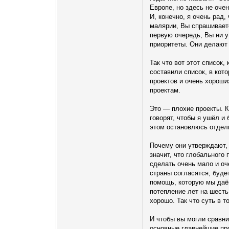
Европе, но здесь не оче
И, конечно, я очень рад,
малярии, Вы спрашиваете
первую очередь, Вы ни у
приоритеты. Они делают 
Так что вот этот cписок,
составили список, в кот
проектов и очень хороши
проектам.
Это — плохие проекты. К
говорят, чтобы я ушёл и
этом остановлюсь отдель
Почему они утверждают, 
значит, что глобального
сделать очень мало и оч
страны согласятся, буде
помощь, которую мы даём
потепление лет на шесть 
хорошо. Так что суть в т
И чтобы вы могли сравни
основные главнейшие пр