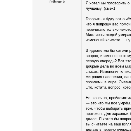
Рейтинг:
0
Я хотел бы поговорить о
лучшему. (смех)
Говорить я буду вот о ч
что я попрошу вас помоч
перечислю только некот
Миллионы людей умирают
изменений климата — ну 
В идеале мы бы хотели р
вопрос, и именно поэтом
первую очередь? Вот это
добрые дела во всём мир
список. Изменения клима
миграция населения, сан
проблемы в мире. Очевид
Это, кстати, вопрос, ко
Но, конечно, проблемати
— это что мы все умрём.
том, чтобы выбирать при
протокол. Для заразных 
далее. Я хотел бы попро
вы считаете на ваш взгл
делать в первую очередь