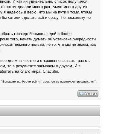
списки. И как ни удивительно, список получился
то потом делали много раз. Было много других
у я надеюсь и верю, что мы на пути к тому, чтобы
 бы хотели сделать всё и сразу, Но поскольку не
 собрать гораздо больше людей и более
роме того, начать думать об установке очерёдности
риносит немного пользы, не то, что мы не знаем, как
.
 все должны честно и откровенно сказать: раз мы
ом, то в результате забываем о другом. И я
ботать на благо мира. Спасибо.
и "Вытащим на Форум всё интересное из переписки прошлых лет".