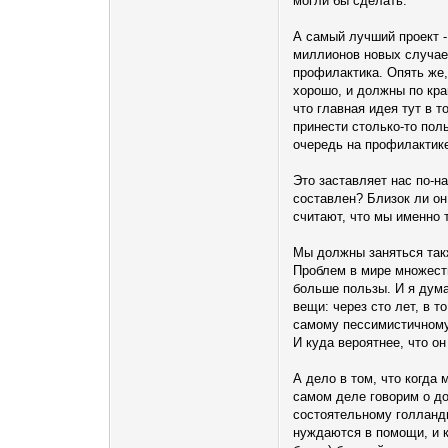
могли бы сделать.
А самый лучший проект 
миллионов новых случае
профилактика. Опять же,
хорошо, и должны по кра
что главная идея тут в 
принести столько-то пол
очередь на профилактике
Это заставляет нас по-н
составлен? Близок ли он
считают, что мы именно 
Мы должны заняться такж
Проблем в мире множест
больше пользы. И я дум
вещи: через сто лет, в 
самому пессимистичному
И куда вероятнее, что он
А дело в том, что когда
самом деле говорим о до
состоятельному голланд
нуждаются в помощи, и к