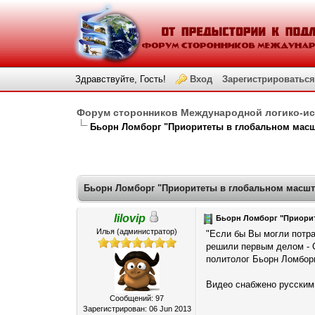
Здравствуйте, Гость!
Вход
Зарегистрироваться
Форум сторонников Международной логико-и
Бьорн Ломборг "Приоритеты в глобальном мас
Голосов: 0 - Средняя оценка: 0
1
2
3
4
5
Бьорн Ломборг "Приоритеты в глобальном масшт
lilovip
Бьорн Ломборг "Приорит
Илья (администратор)
"Если бы Вы могли потр
решили первым делом - 
политолог Бьорн Ломбор
Видео снабжено русскими
Сообщений: 97
Зарегистрирован: 06 Jun 2013