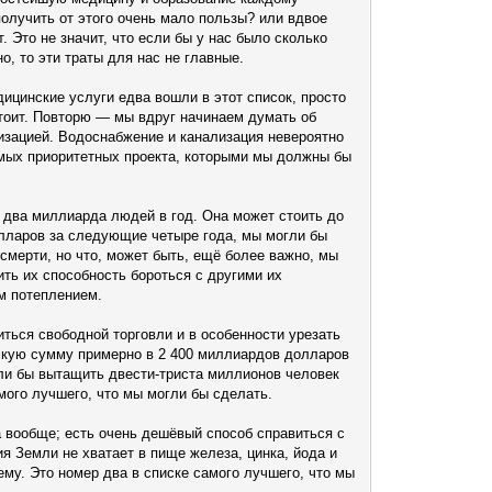
получить от этого очень мало пользы? или вдвое
. Это не значит, что если бы у нас было сколько
но, то эти траты для нас не главные.
ицинские услуги едва вошли в этот список, просто
стоит. Повторю — мы вдруг начинаем думать об
изацией. Водоснабжение и канализация невероятно
амых приоритетных проекта, которыми мы должны бы
 два миллиарда людей в год. Она может стоить до
олларов за следующие четыре года, мы могли бы
мерти, но что, может быть, ещё более важно, мы
ть их способность бороться с другими их
м потеплением.
ться свободной торговли и в особенности урезать
тскую сумму примерно в 2 400 миллиардов долларов
гли бы вытащить двести-триста миллионов человек
амого лучшего, что мы могли бы сделать.
 вообще; есть очень дешёвый способ справиться с
я Земли не хватает в пище железа, цинка, йода и
му. Это номер два в списке самого лучшего, что мы