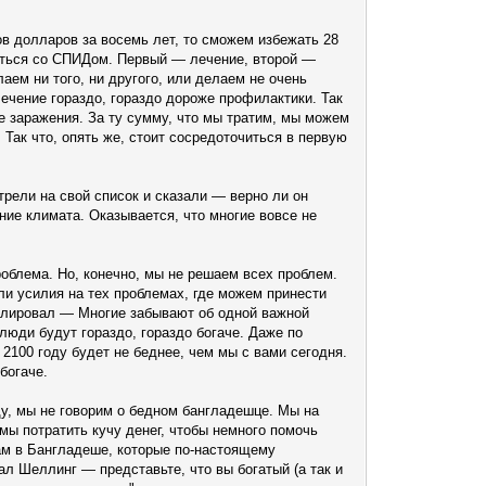
в долларов за восемь лет, то сможем избежать 28
роться со СПИДом. Первый — лечение, второй —
аем ни того, ни другого, или делаем не очень
лечение гораздо, гораздо дороже профилактики. Так
е заражения. За ту сумму, что мы тратим, мы можем
Так что, опять же, стоит сосредоточиться в первую
трели на свой список и сказали — верно ли он
ние климата. Оказывается, что многие вовсе не
проблема. Но, конечно, мы не решаем всех проблем.
и усилия на тех проблемах, где можем принести
улировал — Многие забывают об одной важной
 люди будут гораздо, гораздо богаче. Даже по
100 году будет не беднее, чем мы с вами сегодня.
 богаче.
ду, мы не говорим о бедном бангладешце. Мы на
мы потратить кучу денег, чтобы немного помочь
ам в Бангладеше, которые по-настоящему
л Шеллинг — представьте, что вы богатый (а так и