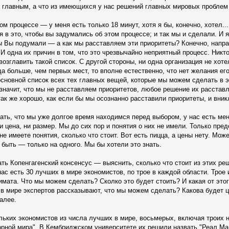
 главным, а что из имеющихся у нас решений главных мировых проблем 
м процессе — у меня есть только 18 минут, хотя я бы, конечно, хотел..
 в это, чтобы вы задумались об этом процессе; и так мы и сделали. И я
ы Вы подумали — а как мы расставляем эти приоритеты? Конечно, напра
 И одна их причин в том, что это чрезвычайно неприятный процесс. Никт
озглавить такой список. С другой стороны, ни одна организация не хоте
да больше, чем первых мест, то вполне естественно, что нет желания ег
 основной список всех тех главных вещей, которые мы можем сделать в э
значит, что мы не расставляем приоритетов, любое решение их расставля
так же хорошо, как если бы мы осознанно расставили приоритеты, и вник
зать, что мы уже долгое время находимся перед выбором, у нас есть м
ни цена, ни размер. Мы до сих пор и понятия о них не имели. Только пре
е имеете понятия, сколько что стоит. Вот есть пицца, а цены нету. Мож
 быть — только на одного. Мы бы хотели это знать.
ать Копенгагенский консенсус — выяснить, сколько что стоит из этих ре
нас есть 30 лучших в мире экономистов, по трое в каждой области. Тро
имата. Что мы можем сделать? Сколко это будет стоить? И какая от это
 в мире экспертов рассказывают, что мы можем сделать? Какова будет 
далее.
ьких экономистов из числа лучших в мире, восьмерых, включая троих н
орной мира". В Кембриджском университете их решили назвать "Реал Ма