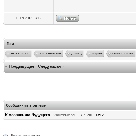
13.09.2013 13:12
Теги
осознанию
капитализма
дэвид
харви
социальный
«
Предыдущая
|
Следующая
»
Сообщения в этой теме
К осознанию будущего
-
VladimirKoshel
- 13.09.2013 13:12
Версия для печати