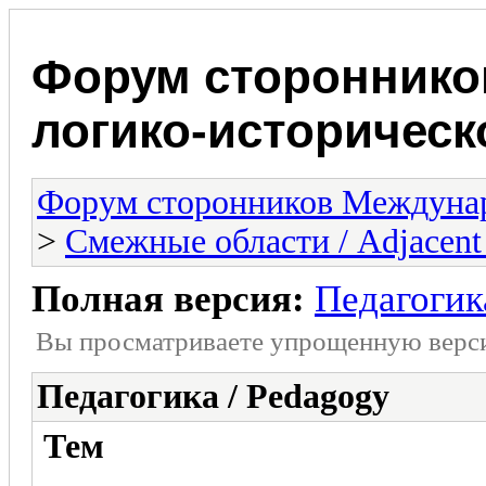
Форум стороннико
логико-историчес
Форум сторонников Междунар
>
Смежные области / Adjacent 
Полная версия:
Педагогик
Вы просматриваете yпpощеннyю веp
Педагогика / Pedagogy
Тем