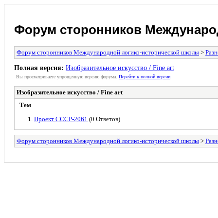
Форум сторонников Междунаро
Форум сторонников Международной логико-исторической школы
>
Разн
Полная версия:
Изобразительное искусство / Fine art
Вы просматриваете yпpощеннyю веpсию форума.
Пеpейти к полной веpсии
.
Изобразительное искусство / Fine art
Тем
Проект СССР-2061
(0 Ответов)
Форум сторонников Международной логико-исторической школы
>
Разн