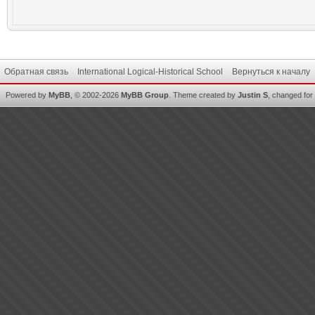
Обратная связь
International Logical-Historical School
Вернуться к началу
Powered by
MyBB
, © 2002-2026
MyBB Group
.
Theme created by
Justin S
, changed for i