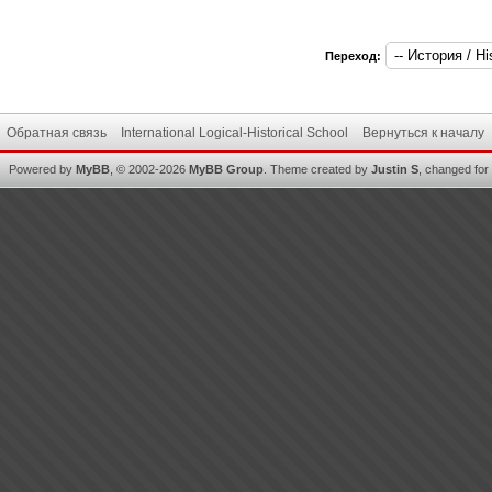
Переход:
Обратная связь
International Logical-Historical School
Вернуться к началу
Powered by
MyBB
, © 2002-2026
MyBB Group
.
Theme created by
Justin S
, changed for i