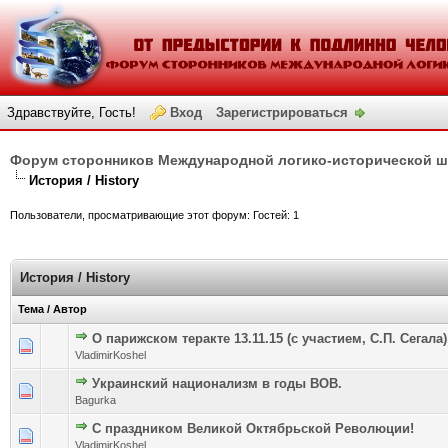
Здравствуйте, Гость!
Вход
Зарегистрироваться
Форум сторонников Международной логико-исторической 
История / History
Пользователи, просматривающие этот форум: Гостей: 1
История / History
Тема
/
Автор
О парижском теракте 13.11.15 (с участием, С.П. Сегала)
Голосов: 0 - Средняя оценка: 0 из 5
1
2
3
4
5
VladimirKoshel
Украинский национализм в годы ВОВ.
Голосов: 0 - Средняя оценка: 0 из 5
1
2
3
4
5
Bagurka
С праздником Великой Октябрьской Революции!
Голосов: 0 - Средняя оценка: 0 из 5
1
2
3
4
5
VladimirKoshel