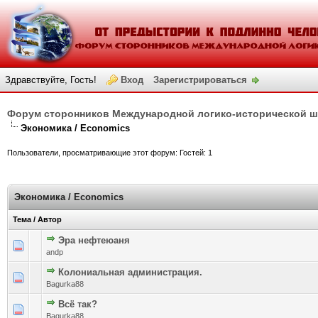
Здравствуйте, Гость!
Вход
Зарегистрироваться
Форум сторонников Международной логико-исторической 
Экономика / Economics
Пользователи, просматривающие этот форум: Гостей: 1
Экономика / Economics
Тема
/
Автор
Эра нефтеюаня
Голосов: 0 - Средняя оценка: 0 из 5
1
2
3
4
5
andp
Колониальная администрация.
Голосов: 0 - Средняя оценка: 0 из 5
1
2
3
4
5
Bagurka88
Всё так?
Голосов: 0 - Средняя оценка: 0 из 5
1
2
3
4
5
Bagurka88