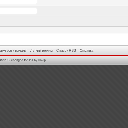
рнуться к началу
Лёгкий режим
Список RSS
Справка
ustin S
, changed for ilhs by lilovip.