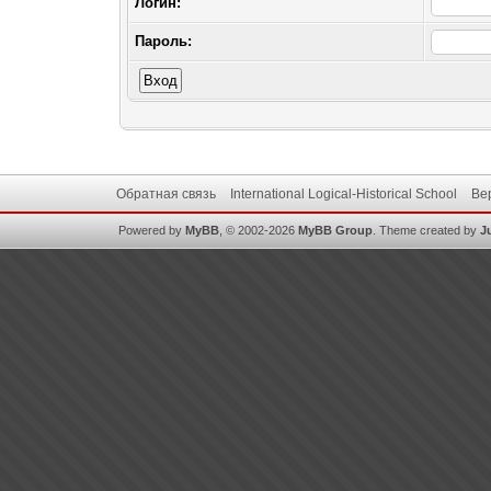
Логин:
Пароль:
Обратная связь
International Logical-Historical School
Ве
Powered by
MyBB
, © 2002-2026
MyBB Group
.
Theme created by
J