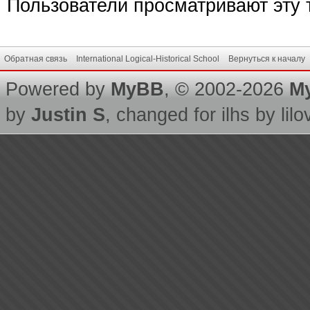
Пользователи просматривают эту т
Обратная связь
International Logical-Historical School
Вернуться к началу
Powered by
MyBB
, © 2002-2026
M
by
Justin S
, changed for ilhs by lilo