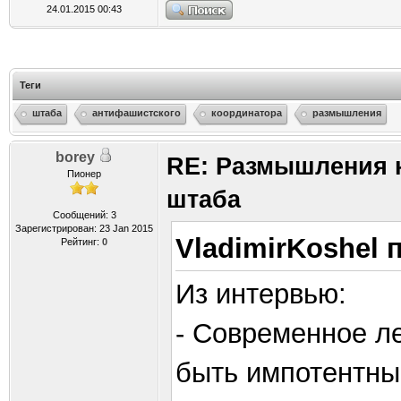
24.01.2015 00:43
Теги
штаба
антифашистского
координатора
размышления
borey
RE: Размышления 
Пионер
штаба
Сообщений: 3
Зарегистрирован: 23 Jan 2015
VladimirKoshel 
Рейтинг:
0
Из интервью:
- Современное л
быть импотентны