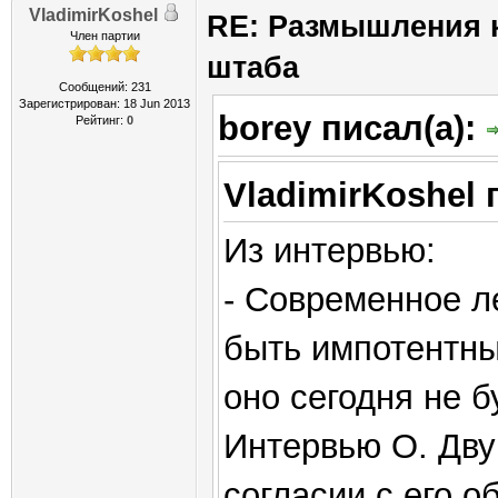
VladimirKoshel
RE: Размышления 
Член партии
штаба
Сообщений: 231
Зарегистрирован: 18 Jun 2013
borey писал(а):
Рейтинг:
0
VladimirKoshel 
Из интервью:
- Современное л
быть импотентны
оно сегодня не б
Интервью О. Двур
согласии с его 