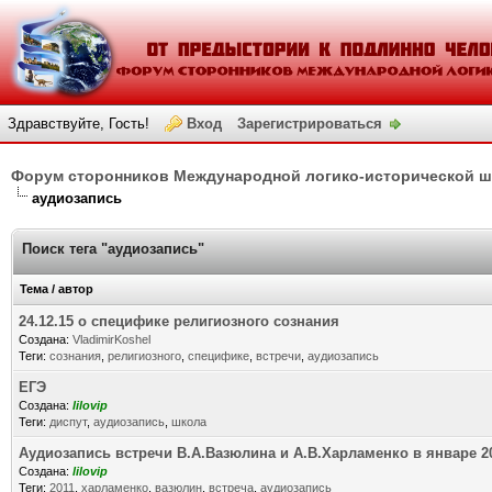
Здравствуйте, Гость!
Вход
Зарегистрироваться
Форум сторонников Международной логико-исторической 
аудиозапись
Поиск тега "аудиозапись"
Тема / автор
24.12.15 о специфике религиозного сознания
Создана:
VladimirKoshel
Теги:
сознания
,
религиозного
,
специфике
,
встречи
,
аудиозапись
ЕГЭ
Создана:
lilovip
Теги:
диспут
,
аудиозапись
,
школа
Аудиозапись встречи В.А.Вазюлина и А.В.Харламенко в январе 2
Создана:
lilovip
Теги:
2011
,
харламенко
,
вазюлин
,
встреча
,
аудиозапись