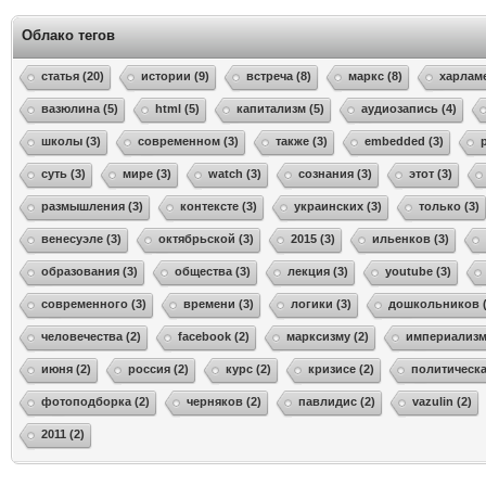
Облако тегов
статья (20)
истории (9)
встреча (8)
маркс (8)
харламе
вазюлина (5)
html (5)
капитализм (5)
аудиозапись (4)
школы (3)
современном (3)
также (3)
embedded (3)
суть (3)
мире (3)
watch (3)
сознания (3)
этот (3)
размышления (3)
контексте (3)
украинских (3)
только (3)
венесуэле (3)
октябрьской (3)
2015 (3)
ильенков (3)
образования (3)
общества (3)
лекция (3)
youtube (3)
современного (3)
времени (3)
логики (3)
дошкольников (
человечества (2)
facebook (2)
марксизму (2)
империализма
июня (2)
россия (2)
курс (2)
кризисе (2)
политическа
фотоподборка (2)
черняков (2)
павлидис (2)
vazulin (2)
2011 (2)