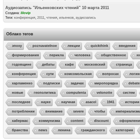
Аудиозапись "Ильенковских чтений" 10 марта 2011
Создана:
lilovip
Теги:
конференция
,
2011
,
чтения
,
ильенков
,
аудиозапись
Облако тегов
эпоху
poznavatelnoe
лекции
quickthink
введения
формирования
перикла
человека
общественное
н
годовщине
дебаты
кафе
московский
страница
конференция
сути
комсомольская
вопросах
логик
харламенко
подписки
задачах
миропорядка
debate
новые
геополитика
compulenta
velonotte
систем
последнее
науке
научная
asacol
1941
истории
потреблении
внимание
severe
чтобы
империализм
хабермас
коммунизма
content
discount
оформлени
бранства
news
ленина
гражданского
категория