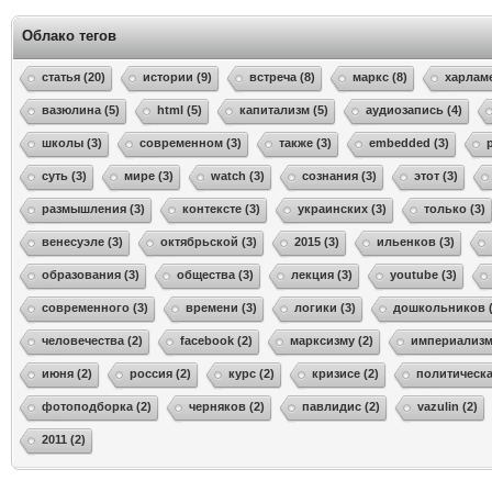
Облако тегов
статья (20)
истории (9)
встреча (8)
маркс (8)
харламе
вазюлина (5)
html (5)
капитализм (5)
аудиозапись (4)
школы (3)
современном (3)
также (3)
embedded (3)
суть (3)
мире (3)
watch (3)
сознания (3)
этот (3)
размышления (3)
контексте (3)
украинских (3)
только (3)
венесуэле (3)
октябрьской (3)
2015 (3)
ильенков (3)
образования (3)
общества (3)
лекция (3)
youtube (3)
современного (3)
времени (3)
логики (3)
дошкольников (
человечества (2)
facebook (2)
марксизму (2)
империализма
июня (2)
россия (2)
курс (2)
кризисе (2)
политическа
фотоподборка (2)
черняков (2)
павлидис (2)
vazulin (2)
2011 (2)