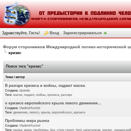
Здравствуйте, Гость!
Вход
Зарегистрироваться
Форум сторонников Международной логико-исторической 
кризис
Поиск тега "кризис"
Тема / автор
В разгаре кризиса и войны, падают маски.
Создана:
dpatelis
Теги:
маски
,
падают
,
войны
,
кризиса
,
разгаре
о кризисе европейского крыла левого движения...
Создана:
VladimirKoshel
Теги:
движения
,
левого
,
крыла
,
европейского
,
кризисе
Проблемы мира рынка
Создана:
VladimirKoshel
Теги:
рынка
,
мира
,
проблемы
,
liva
,
crisis-report
,
html
,
капитализм
,
кризис
,
украинский