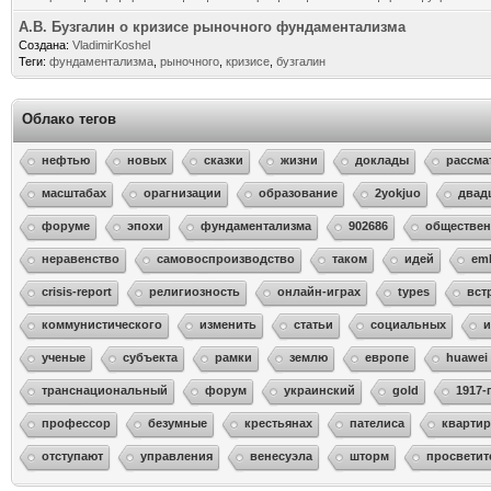
А.В. Бузгалин о кризисе рыночного фундаментализма
Создана:
VladimirKoshel
Теги:
фундаментализма
,
рыночного
,
кризисе
,
бузгалин
Облако тегов
нефтью
новых
сказки
жизни
доклады
рассма
масштабах
орагнизации
образование
2yokjuo
двад
форуме
эпохи
фундаментализма
902686
обществен
неравенство
самовоспроизводство
таком
идей
em
crisis-report
религиозность
онлайн-играх
types
вст
коммунистического
изменить
статьи
социальных
и
ученые
субъекта
рамки
землю
европе
huawei
транснациональный
форум
украинский
gold
1917-
профессор
безумные
крестьянах
пателиса
квартир
отступают
управления
венесуэла
шторм
просветит