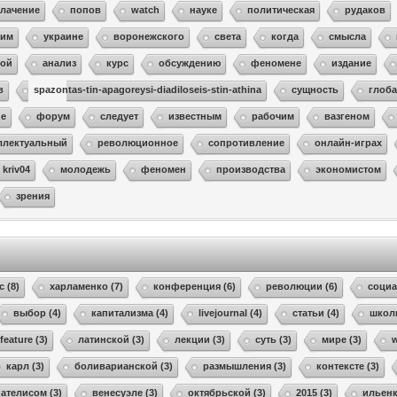
лачение
попов
watch
науке
политическая
рудаков
тим
украине
воронежского
света
когда
смысла
кой
анализ
курс
обсуждению
феномене
издание
в
spazontas-tin-apagoreysi-diadiloseis-stin-athina
сущность
глоб
пе
форум
следует
известным
рабочим
вазгеном
ллектуальный
революционное
сопротивление
онлайн-играх
kriv04
молодежь
феномен
производства
экономистом
зрения
с (8)
харламенко (7)
конференция (6)
революции (6)
социа
выбор (4)
капитализма (4)
livejournal (4)
статьи (4)
школ
feature (3)
латинской (3)
лекции (3)
суть (3)
мире (3)
w
карл (3)
боливарианской (3)
размышления (3)
контексте (3)
пателисом (3)
венесуэле (3)
октябрьской (3)
2015 (3)
ильенк