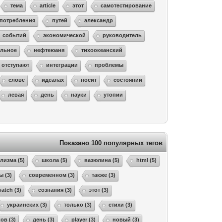
тема
article
этот
самотестирование
потребления
путей
александр
событий
экономической
руководитель
альное
нефтеюаня
тихоокеанский
отступают
интеграции
проблемы
слове
идеалах
носит
состоянии
левая
день
науки
утопии
Показано 100 популярных тегов
лизма (5)
школа (5)
вазюлина (5)
html (5)
ы (3)
современном (3)
также (3)
atch (3)
сознания (3)
этот (3)
украинских (3)
только (3)
стихи (3)
ов (3)
день (3)
player (3)
новый (3)