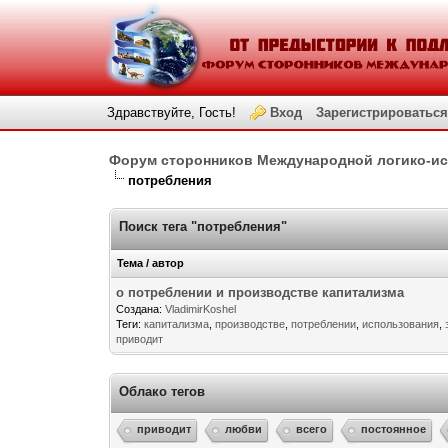
Здравствуйте, Гость!
Вход
Зарегистрироваться
Форум сторонников Международной логико-и
потребления
Поиск тега "потребления"
Тема / автор
о потреблении и производстве капитализма
Создана:
VladimirKoshel
Теги:
капитализма
,
производстве
,
потреблении
,
использования
,
приводит
Облако тегов
приводит
любви
всего
постоянное