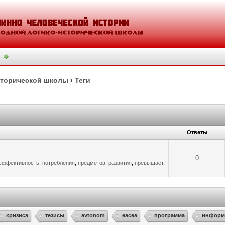
сторической школы
›
Теги
Ответы
0
эффективность
,
потребления
,
предметов
,
развития
,
превышает
,
кризиса
тезисы
avtonom
eacea
программа
информ