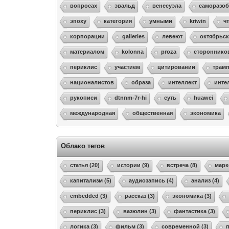
вопросах
эвальд
венесуэла
саморазоб
эпоху
категория
умными
kriwin
ч
корпорации
galleries
левеют
октябрьс
материалом
kolonna
proza
стороннико
периклис
участием
цитировании
трам
националистов
образа
интеллект
инте
рукописи
dtnnm-7r-hi
суть
huawei
международная
общественная
экономика
Облако тегов
статья (20)
истории (9)
встреча (8)
марк
капитализм (5)
аудиозапись (4)
анализ (4)
embedded (3)
рассказ (3)
экономика (3)
периклис (3)
вазюлин (3)
фантастика (3)
логика (3)
фильм (3)
современной (3)