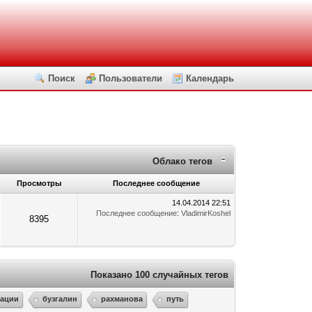
Поиск
Пользователи
Календарь
Облако тегов
Просмотры
Последнее сообщение
14.04.2014 22:51
Последнее сообщение
:
VladimirKoshel
8395
Показано 100 случайных тегов
ации
бузгалин
рахманова
путь