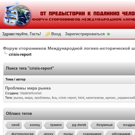
Здравствуйте, Гость!
Вход
Зарегистрироваться
Форум сторонников Международной логико-исторической 
crisis-report
Поиск тега "crisis-report"
Тема / автор
Проблемы мира рынка
Создана:
VladimirKoshel
Теги:
рынка
,
мира
,
проблемы
,
liva
,
crisis-report
,
html
,
капитализм
,
кризис
,
украинский
Облако тегов
свой
конец
трампе
pg-derek
безумные
поздр
футурология
эпоху
полы
годовщине
обсуждаем