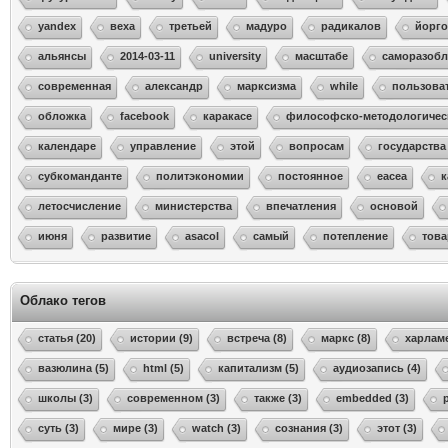
yandex
веха
третьей
мадуро
радикалов
йорго
альянсы
2014-03-11
university
масштабе
саморазобл
современная
александр
марксизма
while
пользова
обложка
facebook
каракасе
философско-методологичес
календаре
управление
этой
вопросам
государства
субкоманданте
политэкономии
постоянное
eacea
к
летосчисление
министерства
впечатления
основой
июня
развитие
asacol
самый
потепление
тов
Облако тегов
статья (20)
истории (9)
встреча (8)
маркс (8)
харламе
вазюлина (5)
html (5)
капитализм (5)
аудиозапись (4)
школы (3)
современном (3)
также (3)
embedded (3)
суть (3)
мире (3)
watch (3)
сознания (3)
этот (3)