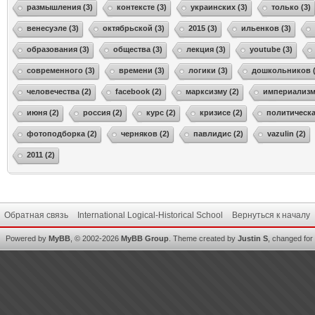
размышления (3)
контексте (3)
украинских (3)
только (3)
венесуэле (3)
октябрьской (3)
2015 (3)
ильенков (3)
образования (3)
общества (3)
лекция (3)
youtube (3)
современного (3)
времени (3)
логики (3)
дошкольников (
человечества (2)
facebook (2)
марксизму (2)
империализма
июня (2)
россия (2)
курс (2)
кризисе (2)
политическа
фотоподборка (2)
черняков (2)
павлидис (2)
vazulin (2)
2011 (2)
Обратная связь
International Logical-Historical School
Вернуться к началу
Powered by
MyBB
, © 2002-2026
MyBB Group
.
Theme created by
Justin S
, changed for i