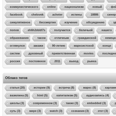
коммунистического
online
национализм
новый
фе
facebook
chelovek
acheter
истины
18886
синер
симулятивное
бессмертия
изучение
обсуждению
з
попов
eh6h2dddl7s
получается
беличьей
нашего
образования
таком
отличным
гражданской
немецк
оглянулся
закажи
90-летию
марксистской
конце
систем
духовный
приветственная
movies
последне
россия
постоянное
2011
выход
рынка
Облако тегов
статья (20)
истории (9)
встреча (8)
маркс (8)
харламе
вазюлина (5)
html (5)
капитализм (5)
аудиозапись (4)
школы (3)
современном (3)
также (3)
embedded (3)
суть (3)
мире (3)
watch (3)
сознания (3)
этот (3)