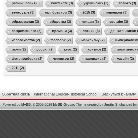
размышления (3)
контексте (3)
украинских (3)
только (3)
венесуэле (3)
октябрьской (3)
2015 (3)
ильенков (3)
образования (3)
общества (3)
лекция (3)
youtube (3)
современного (3)
времени (3)
логики (3)
дошкольников (
человечества (2)
facebook (2)
марксизму (2)
империализма
июня (2)
россия (2)
курс (2)
кризисе (2)
политическа
фотоподборка (2)
черняков (2)
павлидис (2)
vazulin (2)
2011 (2)
Обратная связь
International Logical-Historical School
Вернуться к началу
Powered by
MyBB
, © 2002-2026
MyBB Group
.
Theme created by
Justin S
, changed for i