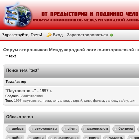
Здравствуйте, Гость!
Вход
Зарегистрироваться
Форум сторонников Международной логико-исторической 
text
Поиск тега "text"
Тема / автор
"Плутовство..." - 1997 г.
Создана:
VladimirKoshel
Теги:
1997
,
плутовство
,
тема
,
актуальна
,
старый
,
хотя
,
фильм
,
yandex
,
safety
,
text
Облако тегов
цифры
сексуальных
client
материалом
бандера
войне
армии
выращивание
книга
удалить
вн