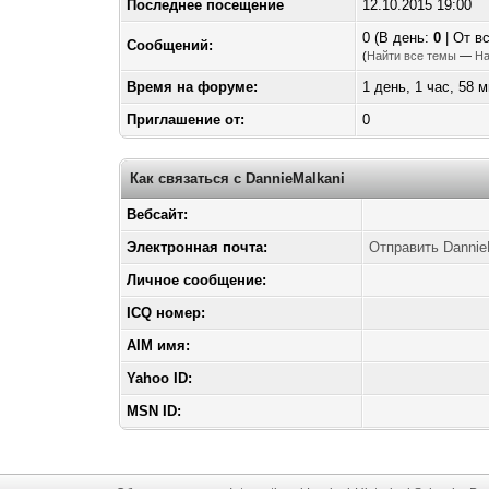
Последнее посещение
12.10.2015 19:00
0 (В день:
0
| От в
Сообщений:
(
Найти все темы
—
На
Время на форуме:
1 день, 1 час, 58 
Приглашение от:
0
Как связаться с DannieMalkani
Вебсайт:
Электронная почта:
Отправить DannieM
Личное сообщение:
ICQ номер:
AIM имя:
Yahoo ID:
MSN ID: