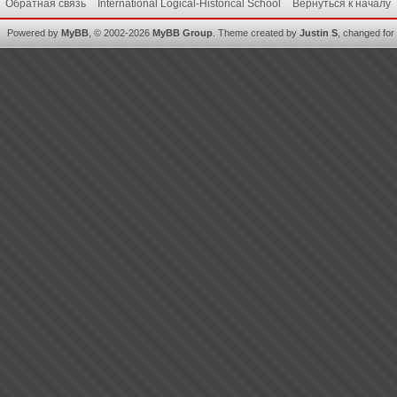
Обратная связь
International Logical-Historical School
Вернуться к началу
Powered by
MyBB
, © 2002-2026
MyBB Group
.
Theme created by
Justin S
, changed for i