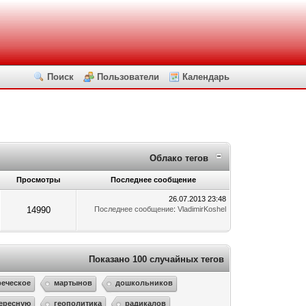
Поиск
Пользователи
Календарь
Облако тегов
Просмотры
Последнее сообщение
26.07.2013 23:48
14990
Последнее сообщение
:
VladimirKoshel
Показано 100 случайных тегов
реческое
мартынов
дошкольников
ересную
геополитика
радикалов