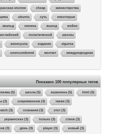
рассказ-эпопея
cheap
министерства
ьцева
ubuntu
суть
некоторые
эвальд
ленина
выход
войне
английский
политической
школы
а
венесуэла
издание
sigurna
е
unencumbered
молчит
международная
Показано 100 популярных тегов
лизма (5)
школа (5)
вазюлина (5)
html (5)
ы (3)
современном (3)
также (3)
atch (3)
сознания (3)
этот (3)
украинских (3)
только (3)
стихи (3)
ов (3)
день (3)
player (3)
новый (3)