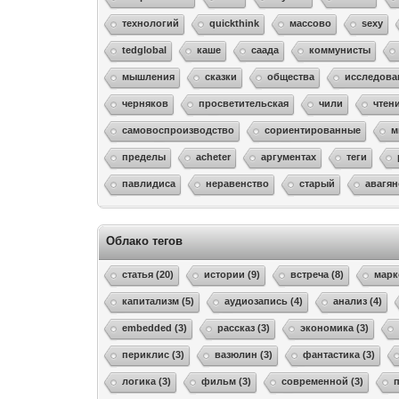
технологий
quickthink
массово
sexy
tedglobal
каше
саада
коммунисты
мышления
сказки
общества
исследова
черняков
просветительская
чили
чтен
самовоспроизводство
сориентированные
м
пределы
acheter
аргументах
теги
павлидиса
неравенство
старый
авагя
Облако тегов
статья (20)
истории (9)
встреча (8)
марк
капитализм (5)
аудиозапись (4)
анализ (4)
embedded (3)
рассказ (3)
экономика (3)
периклис (3)
вазюлин (3)
фантастика (3)
логика (3)
фильм (3)
современной (3)