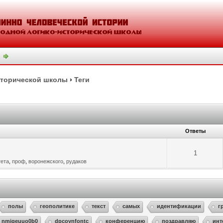
сторической школы
›
Теги
Ответы
1
тета
,
проф
,
воронежского
,
рудаков
полы
геополитике
текст
самых
идентификации
г
nmjgeuuo0b0
dpcoynfontc
конференцию
поздравляю
инт