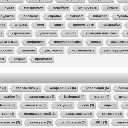
нужен
материалом
подобное
цитировать
cheaper
рудаков
послание
европы
flatshare
пятакова
тубал
ние
анализу
смог
книги
просмотрите
масштабах
ия
стремление
движений
source
коммунистического
истические
цифровую
theoryandpractice
новые
башлачев
россиян
ширман
участникам
остановилась
разотчуждени
ном
разрыв
предметов
с (8)
харламенко (7)
конференция (6)
революции (6)
социа
выбор (4)
капитализма (4)
livejournal (4)
статьи (4)
школ
feature (3)
латинской (3)
лекции (3)
суть (3)
мире (3)
w
карл (3)
боливарианской (3)
размышления (3)
контексте (3)
пателисом (3)
венесуэле (3)
октябрьской (3)
2015 (3)
ильенк