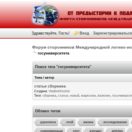
Здравствуйте, Гость!
Вход
Зарегистрироваться
Форум сторонников Международной логико-и
госуниверситета
Поиск тега "госуниверситета"
Тема / автор
статьи сборника
Создана:
VladimirKoshel
Теги:
сборника
,
статьи
,
новый
,
марксизм
,
вазюлин
,
госуниверси
Облако тегов
рукописи
этой
жизни
исследования
современных
этот
изучает
articles