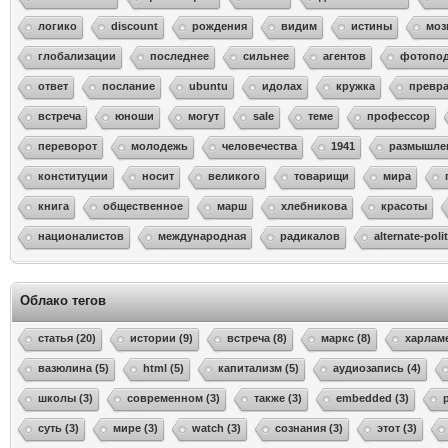
логико
discount
рождения
видим
истины
моз
глобализации
последнее
сильнее
агентов
фотопо
ответ
послание
ubuntu
идолах
кружка
превр
встреча
юноши
могут
sale
теме
профессор
переворот
молодежь
человечества
1941
размышле
конституции
носит
великого
товарищи
мира
книга
общественное
марш
хлебникова
красоты
националистов
международная
радикалов
alternate-poli
Облако тегов
статья (20)
истории (9)
встреча (8)
маркс (8)
харламе
вазюлина (5)
html (5)
капитализм (5)
аудиозапись (4)
школы (3)
современном (3)
также (3)
embedded (3)
суть (3)
мире (3)
watch (3)
сознания (3)
этот (3)