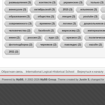
размышления (3)
контексте (3)
украинских (3)
только (3)
венесуэле (3)
октябрьской (3)
2015 (3)
ильенков (3)
образования (3)
общества (3)
лекция (3)
youtube (3)
современного (3)
времени (3)
логики (3)
дошкольников (
человечества (2)
facebook (2)
марксизму (2)
империализма
июня (2)
россия (2)
курс (2)
кризисе (2)
политическа
фотоподборка (2)
черняков (2)
павлидис (2)
vazulin (2)
2011 (2)
Обратная связь
International Logical-Historical School
Вернуться к началу
Powered by
MyBB
, © 2002-2026
MyBB Group
.
Theme created by
Justin S
, changed for i