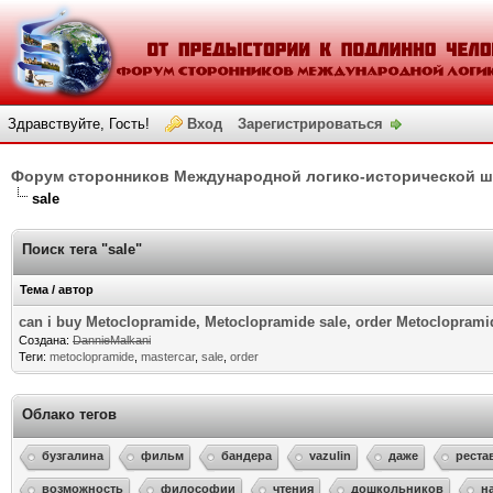
Здравствуйте, Гость!
Вход
Зарегистрироваться
Форум сторонников Международной логико-исторической 
sale
Поиск тега "sale"
Тема / автор
can i buy Metoclopramide, Metoclopramide sale, order Metocloprami
Создана:
DannieMalkani
Теги:
metoclopramide
,
mastercar
,
sale
,
order
Облако тегов
бузгалина
фильм
бандера
vazulin
даже
реста
возможность
философии
чтения
дошкольников
н