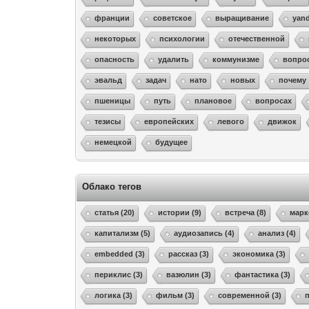
франции
советское
выращивание
yan
некоторых
психологии
отечественной
опасность
удалить
коммунизме
вопро
эвальд
задач
нато
новых
почему
пшеницы
путь
плановое
вопросах
тезисы
европейских
левого
движок
немецкой
будущее
Облако тегов
статья (20)
истории (9)
встреча (8)
марк
капитализм (5)
аудиозапись (4)
анализ (4)
embedded (3)
рассказ (3)
экономика (3)
периклис (3)
вазюлин (3)
фантастика (3)
логика (3)
фильм (3)
современной (3)