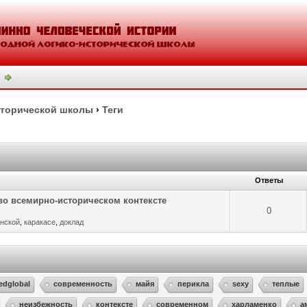
сторической школы
›
Теги
Ответы
во всемирно-историческом контексте
0
нской
,
каракасе
,
доклад
tedglobal
современность
майя
перикла
sexy
теплые
неизбежность
контексте
современном
харламенко
а