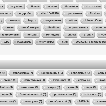
dex
изучение
баном
истины
беличьей
нефтеюаня
мыслите
подробно
video10412510
прагматизм
fb-share
су
нашего
йоргос
социальных
образ
lnhxmo90ska
меня
онлайн-играх
distribuer
сопротивление
иденти
футурология
история
молодежь
critical
утопии
уб
type
марксизме
симулякры
html
социально-философс
с (8)
харламенко (7)
конференция (6)
революции (6)
социа
выбор (4)
капитализма (4)
livejournal (4)
статьи (4)
школ
feature (3)
латинской (3)
лекции (3)
суть (3)
мире (3)
w
карл (3)
боливарианской (3)
размышления (3)
контексте (3)
пателисом (3)
венесуэле (3)
октябрьской (3)
2015 (3)
ильенк