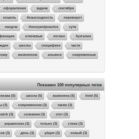
оформления
задачи
сентября
кошель
безысходность
переворот
ландтаг
theoryandpractice
сути
фикации
ключевые
логико
бузгалин
ежден
школы
специфике
части
кому
жизненном
альянсе
современные
Показано 100 популярных тегов
лизма (5)
школа (5)
вазюлина (5)
html (5)
ы (3)
современном (3)
также (3)
atch (3)
сознания (3)
этот (3)
украинских (3)
только (3)
стихи (3)
ов (3)
день (3)
player (3)
новый (3)