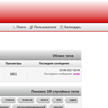
Поиск
Пользователи
Календарь
Облако тегов
Просмотры
Последнее сообщение
23.09.2017 02:04
6851
Последнее сообщение
:
andp
Показано 100 случайных тегов
статья
тезисов
всего
info
один
мерике
латиноамериканский
ubuntu