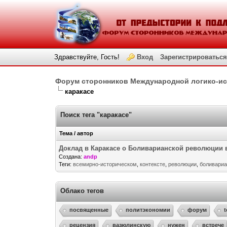
Здравствуйте, Гость!
Вход
Зарегистрироваться
Форум сторонников Международной логико-и
каракасе
Поиск тега "каракасе"
Тема / автор
Доклад в Каракасе о Боливарианской революции 
Создана:
andp
Теги:
всемирно-историческом
,
контексте
,
революции
,
боливариа
Облако тегов
посвященные
политэкономии
форум
рецензия
вазюлинскую
нужен
встрече