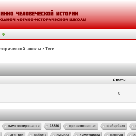
сторической школы
›
Теги
Ответы
0
самотестирование
18886
приветственная
фейербахе
я
агентов
работы
смысла
димитриоса
ценную
л