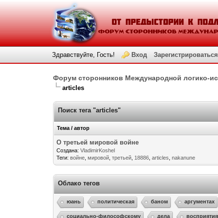
Здравствуйте, Гость!
Вход
Зарегистрироваться
Форум сторонников Международной логико-и
articles
Поиск тега "articles"
Тема / автор
О третьей мировой войне
Создана:
VladimirKoshel
Теги:
войне
,
мировой
,
третьей
,
18886
,
articles
,
nakanune
Облако тегов
юань
политическая
баном
аргументах
социально-философскому
дела
восприяти