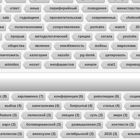
ответ
нных
периферийный
поведения
министерств
sale
годовщине
просветительская
современных
chelove
ки
политэкономии
сопротивление
portraits
watch
20
а
прорыв
методологический
греции
сегала
youtube
общества
явление
неизбежность
войны
марксизма
уничтожить
категория
vazulin
pg-derek
цитировать
к
arimidex
носит
неофашистов
начале
stat1
перево
с (8)
харламенко (7)
конференция (6)
революции (6)
социа
выбор (4)
капитализма (4)
livejournal (4)
статьи (4)
школ
feature (3)
латинской (3)
лекции (3)
суть (3)
мире (3)
w
карл (3)
боливарианской (3)
размышления (3)
контексте (3)
пателисом (3)
венесуэле (3)
октябрьской (3)
2015 (3)
ильенк