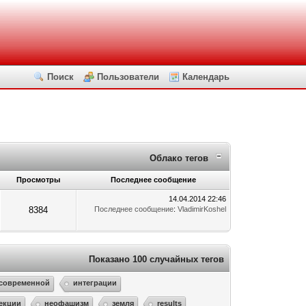
Поиск
Пользователи
Календарь
Облако тегов
Просмотры
Последнее сообщение
14.04.2014 22:46
8384
Последнее сообщение
:
VladimirKoshel
Показано 100 случайных тегов
современной
интеграции
екции
неофашизм
земля
results