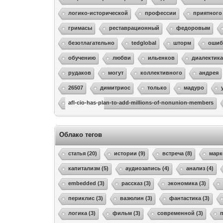
логико-исторической
профессии
приятного
гримасы
реставрационный
федоровым
безотлагательно
tedglobal
шторм
ошиб
обучению
любви
ильенков
диалектик
рудаков
могут
коллективного
андрея
26507
димитриос
только
мадуро
afl-cio-has-plan-to-add-millions-of-nonunion-members
Облако тегов
статья (20)
истории (9)
встреча (8)
марк
капитализм (5)
аудиозапись (4)
анализ (4)
embedded (3)
рассказ (3)
экономика (3)
периклис (3)
вазюлин (3)
фантастика (3)
логика (3)
фильм (3)
современной (3)