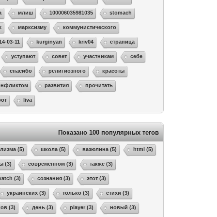
а
млиш
100006035981035
stomach
k
марксизму
коммунистического
14-03-11
kurginyan
kriv04
страница
уступают
совет
участникам
себе
спасибо
религиозного
красоты
онфликтом
развития
прочитать
рот
liva
Показано 100 популярных тегов
лизма (5)
школа (5)
вазюлина (5)
html (5)
ы (3)
современном (3)
также (3)
atch (3)
сознания (3)
этот (3)
украинских (3)
только (3)
стихи (3)
ов (3)
день (3)
player (3)
новый (3)