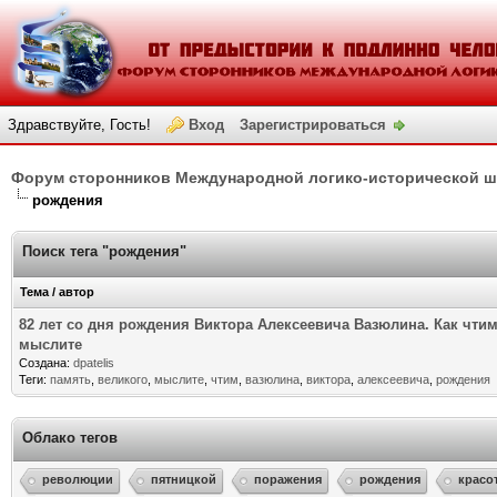
Здравствуйте, Гость!
Вход
Зарегистрироваться
Форум сторонников Международной логико-исторической 
рождения
Поиск тега "рождения"
Тема / автор
82 лет со дня рождения Виктора Алексеевича Вазюлина. Как чти
мыслите
Создана:
dpatelis
Теги:
память
,
великого
,
мыслите
,
чтим
,
вазюлина
,
виктора
,
алексеевича
,
рождения
Облако тегов
революции
пятницкой
поражения
рождения
красо