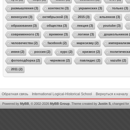
размышления (3)
контексте (3)
украинских (3)
только (3)
венесуэле (3)
октябрьской (3)
2015 (3)
ильенков (3)
образования (3)
общества (3)
лекция (3)
youtube (3)
современного (3)
времени (3)
логики (3)
дошкольников (
человечества (2)
facebook (2)
марксизму (2)
империализма
июня (2)
россия (2)
курс (2)
кризисе (2)
политическа
фотоподборка (2)
черняков (2)
павлидис (2)
vazulin (2)
2011 (2)
Обратная связь
International Logical-Historical School
Вернуться к началу
Powered by
MyBB
, © 2002-2026
MyBB Group
.
Theme created by
Justin S
, changed for i