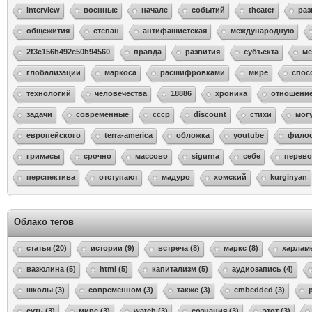
interview
военные
начале
событий
theater
раз
общежития
степан
антифашистская
международную
2f3e156b492c50b94560
правда
развития
субъекта
ме
глобализации
маркоса
расшифровками
мире
спос
технологий
человечества
18886
хроника
отношени
задачи
современные
ссср
discount
стихи
мог
европейского
terra-america
обложка
youtube
фило
гримасы
срочно
массово
sigurna
себе
перево
перспектива
отступают
мадуро
хомский
kurginyan
Облако тегов
статья (20)
истории (9)
встреча (8)
маркс (8)
харламе
вазюлина (5)
html (5)
капитализм (5)
аудиозапись (4)
школы (3)
современном (3)
также (3)
embedded (3)
суть (3)
мире (3)
watch (3)
сознания (3)
этот (3)