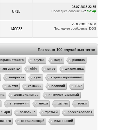
03.07.2013 22:35
8715
Последнее сообщение
:
lilovip
25.06.2013 16:08
140033
Последнее сообщение
:
DGS
Показано 100 случайных тегов
тифашистского
случае
кафе
pictures
аргументах
uhi-r
мире
диалектика
вопросах
сути
сориентированные
чистят
хомский
великий
1957
эла
дошкольников
интеллектуальный
впечаления
эпохи
games
точки
gn94p0
вазюлина
третьей
рассказ-эпопея
озного
составляющей
исаковский