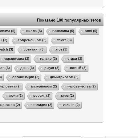
Показано 100 популярных тегов
лизма (5)
школа (5)
вазюлина (5)
html (5)
ы (3)
современном (3)
также (3)
atch (3)
сознания (3)
этот (3)
украинских (3)
только (3)
стихи (3)
ов (3)
день (3)
player (3)
новый (3)
3)
организации (3)
димитриосом (3)
человека (2)
материалом (2)
человечества (2)
июня (2)
россия (2)
курс (2)
черняков (2)
павлидис (2)
vazulin (2)