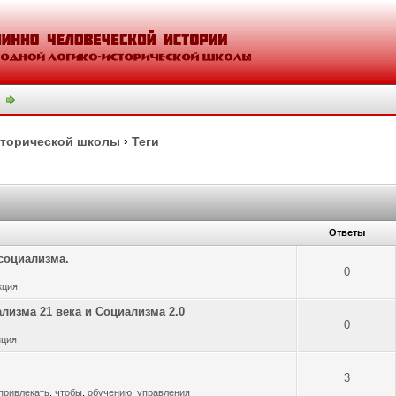
сторической школы
›
Теги
Ответы
социализма.
0
кция
лизма 21 века и Социализма 2.0
0
нция
3
привлекать
,
чтобы
,
обучению
,
управления