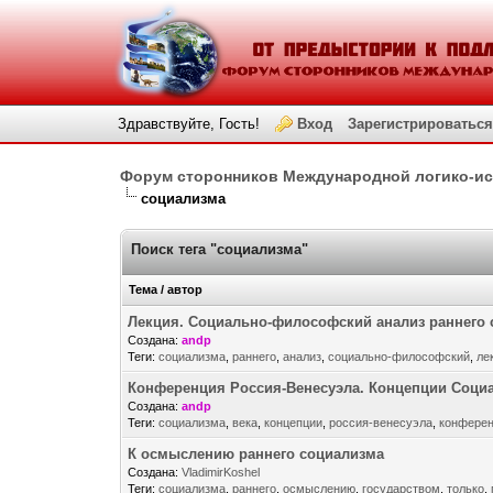
Здравствуйте, Гость!
Вход
Зарегистрироваться
Форум сторонников Международной логико-и
социализма
Поиск тега "социализма"
Тема / автор
Лекция. Социально-философский анализ раннего 
Создана:
andp
Теги:
социализма
,
раннего
,
анализ
,
социально-философский
,
ле
Конференция Россия-Венесуэла. Концепции Социа
Создана:
andp
Теги:
социализма
,
века
,
концепции
,
россия-венесуэла
,
конфере
К осмыслению раннего социализма
Создана:
VladimirKoshel
Теги:
социализма
,
раннего
,
осмыслению
,
государством
,
только
,