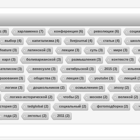
с (8)
харламенко (7)
конференция (6)
революции (6)
социа
выбор (4)
капитализма (4)
livejournal (4)
статьи (4)
школ
feature (3)
латинской (3)
лекции (3)
суть (3)
мире (3)
w
карл (3)
боливарианской (3)
размышления (3)
контексте (3)
пателисом (3)
венесуэле (3)
октябрьской (3)
2015 (3)
ильенк
разования (3)
общества (3)
лекция (3)
youtube (3)
лекций (
логики (3)
дошкольников (2)
осмыслению (2)
эпоху (2)
логико-исторической (2)
чтобы (2)
москве (2)
великой (2)
стория (2)
tedglobal (2)
социальный (2)
фотоподборка (2)
года (2)
энгельс (2)
2011 (2)