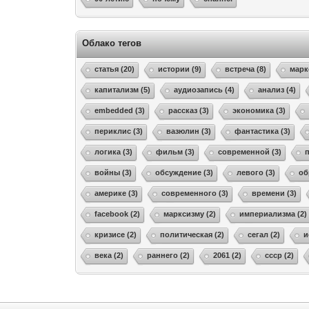
Облако тегов
статья (20)
истории (9)
встреча (8)
марк
капитализм (5)
аудиозапись (4)
анализ (4)
embedded (3)
рассказ (3)
экономика (3)
периклис (3)
вазюлин (3)
фантастика (3)
логика (3)
фильм (3)
современной (3)
войны (3)
обсуждение (3)
левого (3)
об
америке (3)
современного (3)
времени (3)
facebook (2)
марксизму (2)
империализма (2)
кризисе (2)
политическая (2)
сегал (2)
и
века (2)
раннего (2)
2061 (2)
ссср (2)