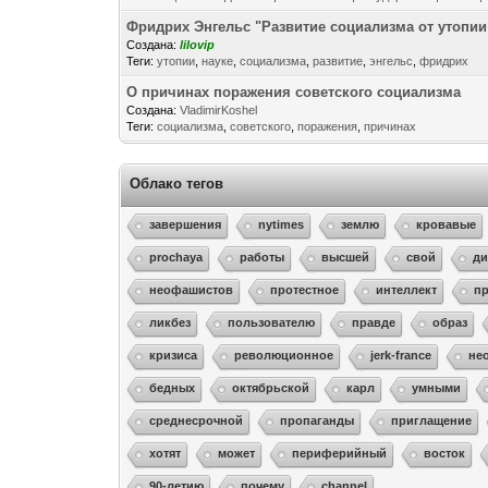
Фридрих Энгельс "Развитие социализма от утопии
Создана:
lilovip
Теги:
утопии
,
науке
,
социализма
,
развитие
,
энгельс
,
фридрих
О причинах поражения советского социализма
Создана:
VladimirKoshel
Теги:
социализма
,
советского
,
поражения
,
причинах
Облако тегов
завершения
nytimes
землю
кровавые
prochaya
работы
высшей
свой
д
неофашистов
протестное
интеллект
п
ликбез
пользователю
правде
образ
кризиса
революционное
jerk-france
не
бедных
октябрьской
карл
умными
среднесрочной
пропаганды
приглащение
хотят
может
периферийный
восток
90-летию
почему
channel