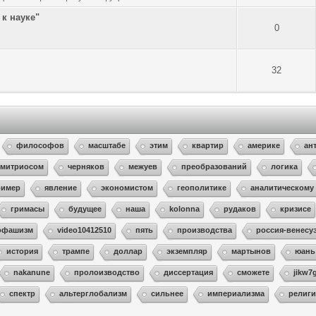
 к науке"
0
32
философов
масштабе
этим
квартир
америке
ан
имитриосом
черняков
межуев
преобразований
логика
ример
явление
экономистом
геополитике
аналитическому
гримасы
будущее
наша
kolonna
рудаков
кризисе
офашизм
video10412510
пять
производства
россия-венесу
история
трампе
доллар
экземпляр
мартынов
юань
nakanune
пролоизводство
диссертация
сможете
jikw7
спектр
альтерглобализм
сильнее
империализма
религи