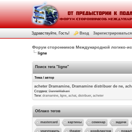
Здравствуйте, Гость!
Вход
Зарегистрироваться
Форум сторонников Международной логико-и
ligne
Поиск тега "ligne"
Тема / автор
acheter Dramamine, Dramamine distribuer de ne, ac
Создана:
DannieMalkani
Теги:
dramamine
,
ligne
,
achat
,
distribuer
,
acheter
Облако тегов
mastercard
картины
семинар
задачи
уничтожить
theater
конфликтом
пожал