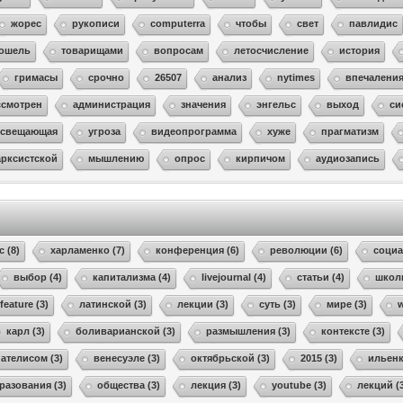
жорес
рукописи
computerra
чтобы
свет
павлидис
ошель
товарищами
вопросам
летосчисление
история
гримасы
срочно
26507
анализ
nytimes
впечалени
ссмотрен
администрация
значения
энгельс
выход
си
освещающая
угроза
видеопрограмма
хуже
прагматизм
арксистской
мышлению
опрос
кирпичом
аудиозапись
с (8)
харламенко (7)
конференция (6)
революции (6)
социа
выбор (4)
капитализма (4)
livejournal (4)
статьи (4)
школ
feature (3)
латинской (3)
лекции (3)
суть (3)
мире (3)
w
карл (3)
боливарианской (3)
размышления (3)
контексте (3)
пателисом (3)
венесуэле (3)
октябрьской (3)
2015 (3)
ильенк
разования (3)
общества (3)
лекция (3)
youtube (3)
лекций (