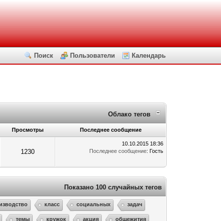
Поиск
Пользователи
Календарь
Облако тегов
Просмотры
Последнее сообщение
10.10.2015 18:36
1230
Последнее сообщение
: Гость
Показано 100 случайных тегов
изводство
класс
социальных
задач
темы
кружок
акция
общежития