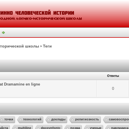
сторической школы
›
Теги
Ответы
hat Dramamine en ligne
0
точки
технологий
доклады
религиозность
самовоспро
уйста
multiline
dpcoynfontc
поэма
ученые
павлидиса