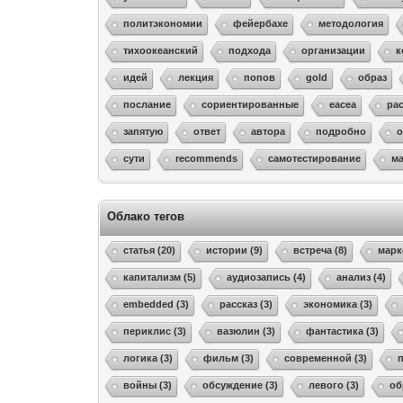
политэкономии
фейербахе
методология
тихоокеанский
подхода
организации
к
идей
лекция
попов
gold
образ
послание
сориентированные
eacea
ра
запятую
ответ
автора
подробно
сути
recommends
самотестирование
м
Облако тегов
статья (20)
истории (9)
встреча (8)
марк
капитализм (5)
аудиозапись (4)
анализ (4)
embedded (3)
рассказ (3)
экономика (3)
периклис (3)
вазюлин (3)
фантастика (3)
логика (3)
фильм (3)
современной (3)
войны (3)
обсуждение (3)
левого (3)
об