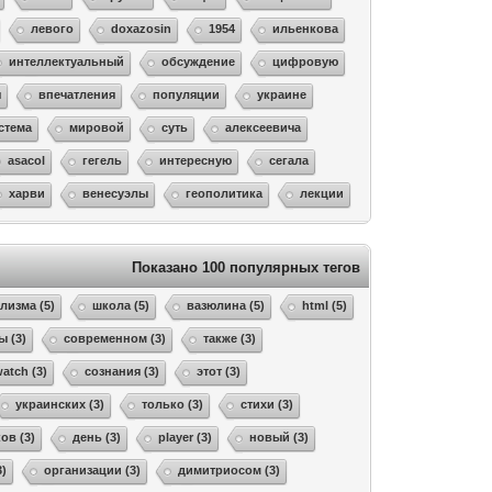
левого
doxazosin
1954
ильенкова
интеллектуальный
обсуждение
цифровую
я
впечатления
популяции
украине
стема
мировой
суть
алексеевича
asacol
гегель
интересную
сегала
харви
венесуэлы
геополитика
лекции
Показано 100 популярных тегов
лизма (5)
школа (5)
вазюлина (5)
html (5)
ы (3)
современном (3)
также (3)
atch (3)
сознания (3)
этот (3)
украинских (3)
только (3)
стихи (3)
ов (3)
день (3)
player (3)
новый (3)
3)
организации (3)
димитриосом (3)