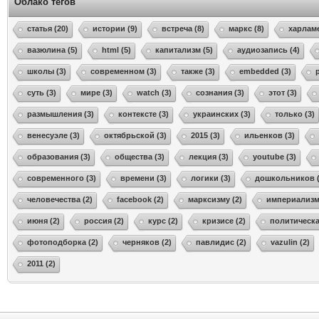
Облако тегов
статья (20)
истории (9)
встреча (8)
маркс (8)
харламе
вазюлина (5)
html (5)
капитализм (5)
аудиозапись (4)
школы (3)
современном (3)
также (3)
embedded (3)
суть (3)
мире (3)
watch (3)
сознания (3)
этот (3)
размышления (3)
контексте (3)
украинских (3)
только (3)
венесуэле (3)
октябрьской (3)
2015 (3)
ильенков (3)
образования (3)
общества (3)
лекция (3)
youtube (3)
современного (3)
времени (3)
логики (3)
дошкольников (
человечества (2)
facebook (2)
марксизму (2)
империализма
июня (2)
россия (2)
курс (2)
кризисе (2)
политическа
фотоподборка (2)
черняков (2)
павлидис (2)
vazulin (2)
2011 (2)