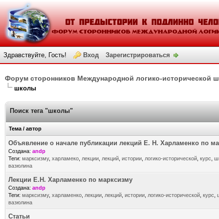
Здравствуйте, Гость!
Вход
Зарегистрироваться
Форум сторонников Международной логико-исторической 
школы
Поиск тега "школы"
Тема / автор
Объявление о начале публикации лекций Е. Н. Харламенко по м
Создана:
andp
Теги:
марксизму
,
харламеко
,
лекции
,
лекций
,
истории
,
логико-исторической
,
курс
,
ш
вазюлина
Лекции Е.Н. Харламенко по марксизму
Создана:
andp
Теги:
марксизму
,
харламенко
,
лекции
,
лекций
,
истории
,
логико-исторической
,
курс
,
вазюлина
Статьи