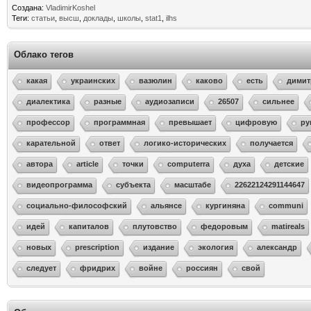
Создана:
VladimirKoshel
Теги:
статьи
,
высш
,
доклады
,
школы
,
stat1
,
ilhs
Облако тегов
какая
украинских
вазюлин
каково
есть
димит
диалектика
разные
аудиозаписи
26507
сильнее
профессор
программная
превышает
цифровую
ру
карательной
ответ
логико-исторических
получается
автора
article
точки
computerra
духа
детские
видеопрограмма
субъекта
масштабе
22622124291144647
социально-философский
альянсе
кургиняна
communi
идей
капиталов
плутовство
федоровым
matireals
новых
prescription
издание
экология
александр
следует
фридрих
войне
россиян
свой