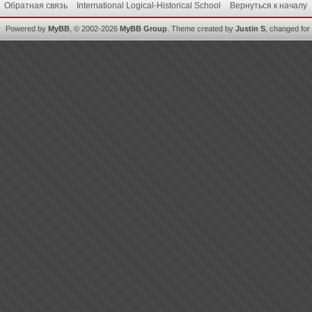
Обратная связь
International Logical-Historical School
Вернуться к началу
Powered by
MyBB
, © 2002-2026
MyBB Group
.
Theme created by
Justin S
, changed for i