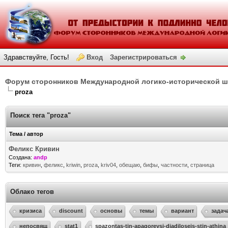
Здравствуйте, Гость!
Вход
Зарегистрироваться
Форум сторонников Международной логико-исторической 
proza
Поиск тега "proza"
Тема / автор
Феликс Кривин
Создана:
andp
Теги:
кривин
,
феликс
,
kriwin
,
proza
,
kriv04
,
обещаю
,
бифы
,
частности
,
страница
Облако тегов
кризиса
discount
основы
темы
вариант
задач
непосвящ
stat1
spazontas-tin-apagoreysi-diadiloseis-stin-athina