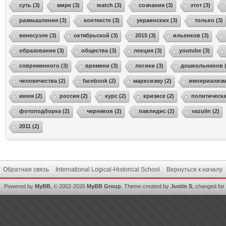
суть (3)
мире (3)
watch (3)
сознания (3)
этот (3)
размышления (3)
контексте (3)
украинских (3)
только (3)
венесуэле (3)
октябрьской (3)
2015 (3)
ильенков (3)
образования (3)
общества (3)
лекция (3)
youtube (3)
современного (3)
времени (3)
логики (3)
дошкольников (
человечества (2)
facebook (2)
марксизму (2)
империализма
июня (2)
россия (2)
курс (2)
кризисе (2)
политическа
фотоподборка (2)
черняков (2)
павлидис (2)
vazulin (2)
2011 (2)
Обратная связь
International Logical-Historical School
Вернуться к началу
Powered by
MyBB
, © 2002-2026
MyBB Group
.
Theme created by
Justin S
, changed for i