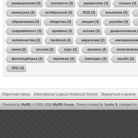
размышления (3)
контексте (3)
украинских (3)
только (3)
венесуэле (3)
октябрьской (3)
2015 (3)
ильенков (3)
образования (3)
общества (3)
лекция (3)
youtube (3)
современного (3)
времени (3)
логики (3)
дошкольников (
человечества (2)
facebook (2)
марксизму (2)
империализма
июня (2)
россия (2)
курс (2)
кризисе (2)
политическа
фотоподборка (2)
черняков (2)
павлидис (2)
vazulin (2)
2011 (2)
Обратная связь
International Logical-Historical School
Вернуться к началу
Powered by
MyBB
, © 2002-2026
MyBB Group
.
Theme created by
Justin S
, changed for i