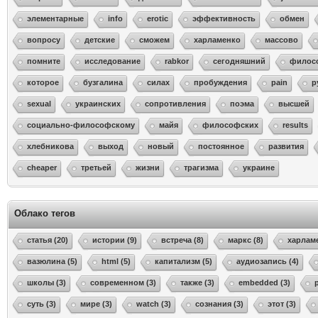
элементарные
info
erotic
эффективность
обмен
вопросу
детские
сможем
харламенко
массово
помните
исследование
rabkor
сегодняшний
филос
которое
бузгалина
силах
пробуждения
pain
р
sexual
украинских
сопротивления
поэма
высшей
социально-философскому
майя
философских
results
хлебникова
выход
новый
постоянное
развития
cheaper
третьей
жизни
трагизма
украине
Облако тегов
статья (20)
истории (9)
встреча (8)
маркс (8)
харламе
вазюлина (5)
html (5)
капитализм (5)
аудиозапись (4)
школы (3)
современном (3)
также (3)
embedded (3)
суть (3)
мире (3)
watch (3)
сознания (3)
этот (3)