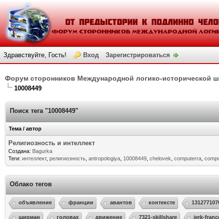
Здравствуйте, Гость!
Вход
Зарегистрироваться
Форум сторонников Международной логико-исторической 
10008449
Поиск тега "10008449"
Тема / автор
Религиозность и интеллект
Создана:
Bagurka
Теги:
интеллект
,
религиозность
,
antropologiya
,
10008449
,
chelovek
,
computerra
,
compu
Облако тегов
объявление
франции
авантов
контексте
131277107
ширман
головах
движение
7321-skillshare
jerk-franc