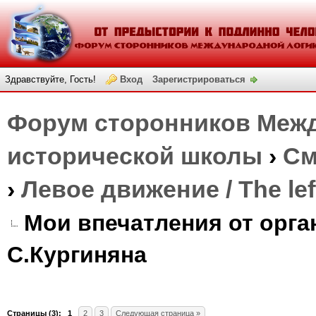
Здравствуйте, Гость!
Вход
Зарегистрироваться
Форум сторонников Межд
исторической школы
›
См
›
Левое движение / The le
Мои впечатления от орга
С.Кургиняна
Страницы (3):
1
2
3
Следующая страница »