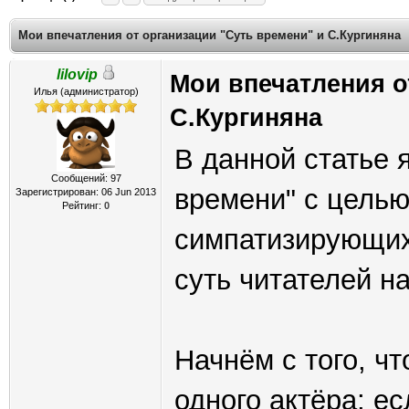
Мои впечатления от организации "Суть времени" и С.Кургиняна
lilovip
Мои впечатления о
Илья (администратор)
С.Кургиняна
В данной статье 
Сообщений: 97
времени" с целью
Зарегистрирован: 06 Jun 2013
Рейтинг:
0
симпатизирующих
суть читателей н
Начнём с того, чт
одного актёра; ес