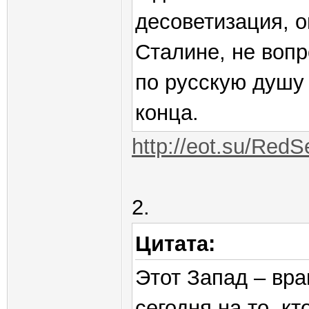
десоветизация, о
Сталине, не вопр
по русскую душу 
конца.
http://eot.su/RedS
2.
Цитата:
Этот Запад – вра
сегодня на то, кт